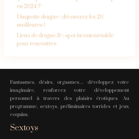
en 2024 ?
Disquette drague : découvrez les 20
meilleures !
Lieux de drague.fr : spot incontournable
pour rencontres
Fantasmes, désirs, orgasmes… développez votre
imaginaire, renforcez votre développement
personnel à travers des plaisirs érotiques. Au
programme, sextoys, préliminaires torrides et jeux
coquins.
Sextoys